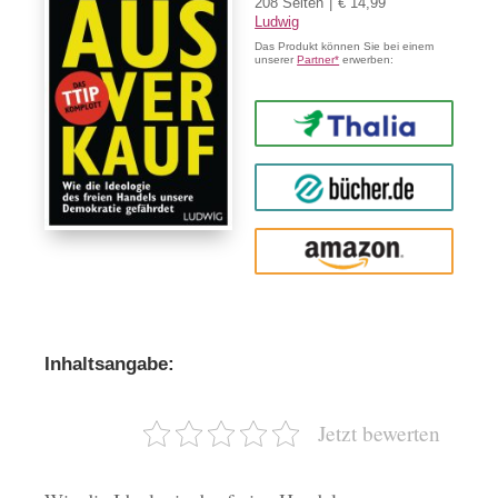
208 Seiten
€ 14,99
Ludwig
Das Produkt können Sie bei einem
unserer
Partner*
erwerben:
Thalia
buecher.de
Amazon
Inhaltsangabe:
Jetzt bewerten