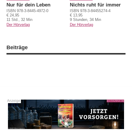
Nur für dein Leben
Nichts ruht für immer
ISBN 978-3-8445-4972-0
ISBN 978-3-84455274-4
€ 24,95
€ 13,95
11 Std., 32 Min
9 Stunden, 34 Min
Der Hörverlag
Der Hörverlag
Beiträge