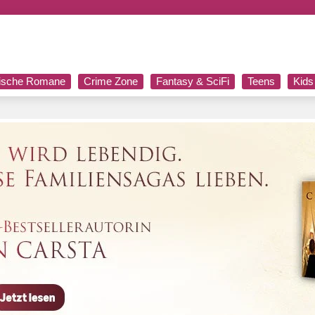
rische Romane
Crime Zone
Fantasy & SciFi
Teens
Kids