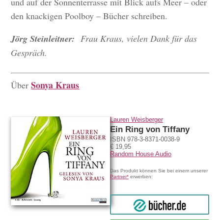
und auf der Sonnenterrasse mit Blick aufs Meer – oder
den knackigen Poolboy – Bücher schreiben.
Jörg Steinleitner:
Frau Kraus, vielen Dank für das
Gespräch.
Sonya Kraus
Über
Lauren Weisberger
Ein Ring von Tiffany
ISBN 978-3-8371-0038-9
€ 19,95
Random House Audio
Das Produkt können Sie bei einem unserer
Partner*
erwerben:
bücher.de