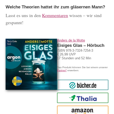
Welche Theorien hattet ihr zum gläsernen Mann?
Lasst es uns in den
Kommentaren
wissen – wir sind
gespannt!
Anders de la Motte
Eisiges Glas – Hörbuch
ISBN 978-3-7324-7254-3
€ 26,99 UVP
17 Stunden und 52 Min
Das Produkt können Sie bei einem unserer
Partner*
erwerben:
bücher.de
Thalia
amazon