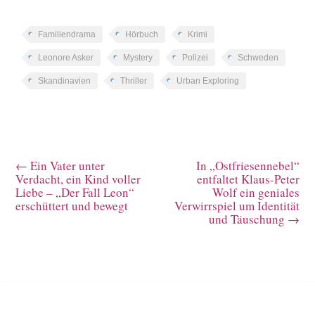
Familiendrama
Hörbuch
Krimi
Leonore Asker
Mystery
Polizei
Schweden
Skandinavien
Thriller
Urban Exploring
←
Ein Vater unter
In „Ostfriesennebel“
Verdacht, ein Kind voller
entfaltet Klaus-Peter
Liebe – „Der Fall Leon“
Wolf ein geniales
erschüttert und bewegt
Verwirrspiel um Identität
und Täuschung
→