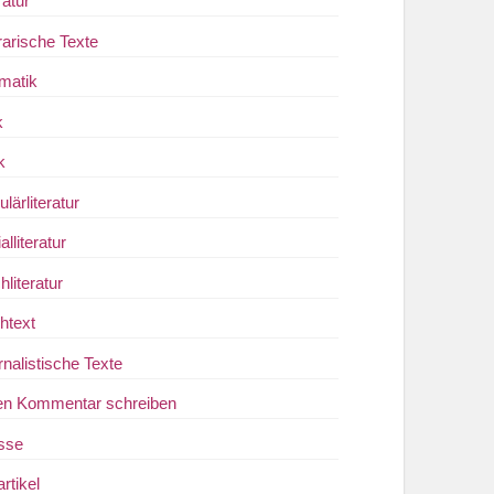
ratur
rarische Texte
matik
k
k
lärliteratur
ialliteratur
literatur
htext
rnalistische Texte
en Kommentar schreiben
sse
artikel