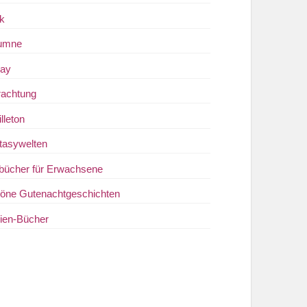
ik
umne
ay
rachtung
lleton
tasywelten
bücher für Erwachsene
öne Gutenachtgeschichten
kien-Bücher