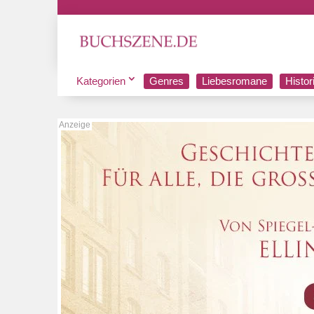
Kategorien
Genres
Liebesromane
Histo