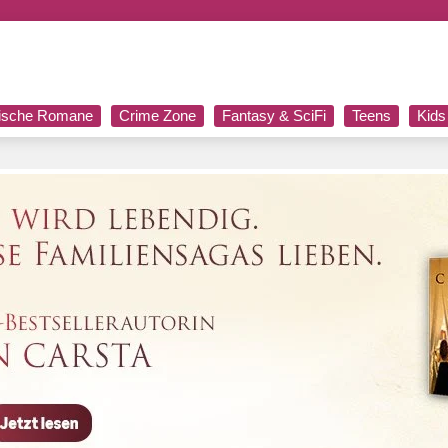
rische Romane
Crime Zone
Fantasy & SciFi
Teens
Kids