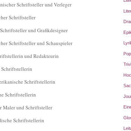
Lite
ischer Schriftsteller und Verleger
Lite
her Schriftsteller
Dra
chriftsteller und Grafikdesigner
Epi
her Schriftsteller und Schauspieler
Lyri
Popu
riftstellerin und Redakteurin
Triv
Schriftstellerin
Hoch
ikanische Schriftstellerin
Sac
e Schriftstellerin
Jou
r Maler und Schriftsteller
Ein
Glo
ische Schriftstellerin
Leit