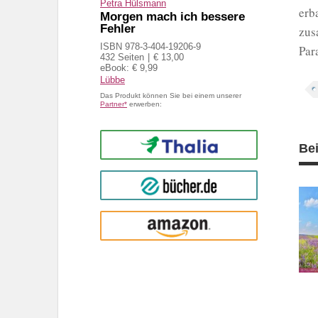
Petra Hülsmann
erb
Morgen mach ich bessere
Fehler
zus
ISBN 978-3-404-19206-9
Par
432 Seiten
€ 13,00
eBook: € 9,99
Lübbe
Das Produkt können Sie bei einem unserer
Partner*
erwerben:
Thalia
Be
buecher.de
Amazon