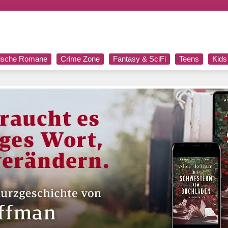
rische Romane
Crime Zone
Fantasy & SciFi
Teens
Kids