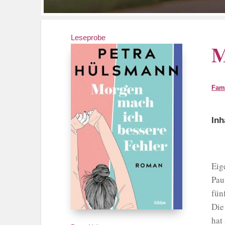
Leseprobe
M
Fam
Inh
Eig
Pau
fün
Die
hat