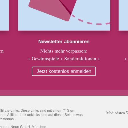
Newsletter abonnieren
en
Nichts mehr verpassen:
+ Gewinnspiele + Sonderaktionen +
+
Jetzt kostenlos anmelden
liate-Links. Diese Links sind mit einem ‘*‘ Stern
Mediadaten 
n Affiliate-Link anklickst und auf dieser Seite etwas
kostenlos.
ung der Neun GmbH, München