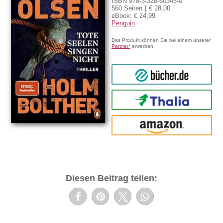
ISBN 978-3-328-60345-0
560 Seiten
€ 28,00
eBook: € 24,99
Penguin
Das Produkt können Sie bei einem unserer
Partner*
erwerben:
bücher.de
Thalia
amazon
Diesen Beitrag teilen: