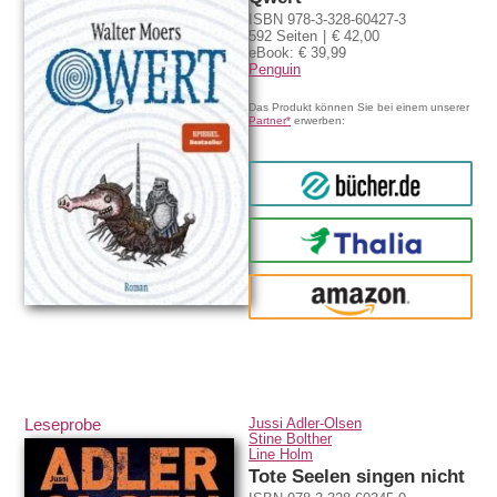
ISBN 978-3-328-60427-3
592 Seiten
€ 42,00
eBook: € 39,99
Penguin
Das Produkt können Sie bei einem unserer
Partner*
erwerben:
bücher.de
Thalia
amazon
Leseprobe
Jussi Adler-Olsen
Stine Bolther
Line Holm
Tote Seelen singen nicht