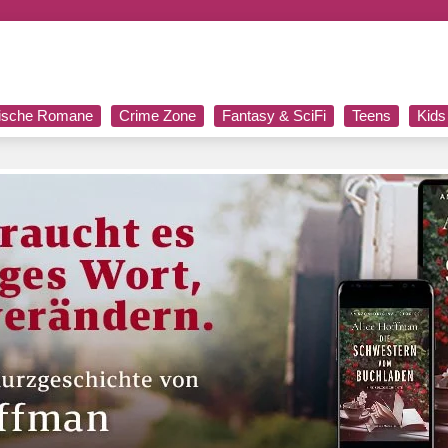
rische Romane
Crime Zone
Fantasy & SciFi
Teens
Kids