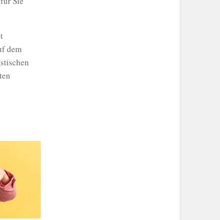
für Sie
t
uf dem
stischen
ten