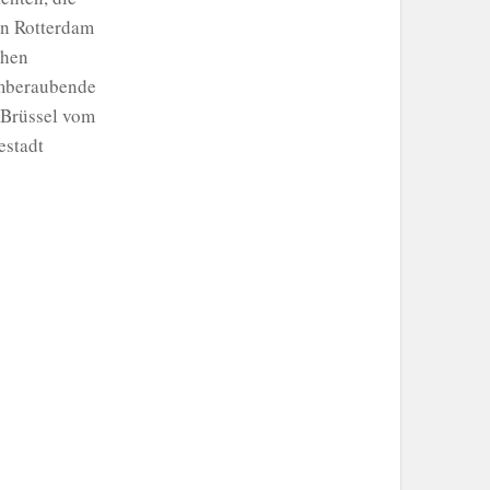
In Rotterdam
chen
emberaubende
 Brüssel vom
estadt