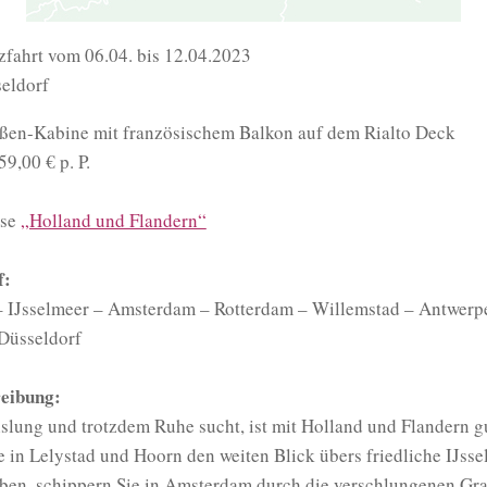
zfahrt vom 06.04. bis 12.04.2023
seldorf
ßen-Kabine mit französischem Balkon auf dem Rialto Deck
9,00 € p. P.
ise
„Holland und Flandern“
f:
– IJsselmeer – Amsterdam – Rotterdam – Willemstad – Antwerp
Düsseldorf
eibung:
lung und trotzdem Ruhe sucht, ist mit Holland und Flandern gu
in Lelystad und Hoorn den weiten Blick übers friedliche IJss
ben, schippern Sie in Amsterdam durch die verschlungenen Gra