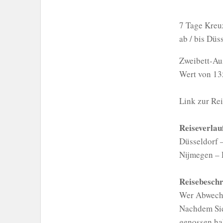
7 Tage Kreu
ab / bis Düs
Zweibett-Au
Wert von 135
Link zur Re
Reiseverlau
Düsseldorf 
Nijmegen – 
Reisebeschr
Wer Abwechs
Nachdem Sie 
genossen ha