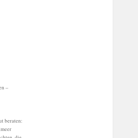
en –
t beraten:
elmeer
chten, die