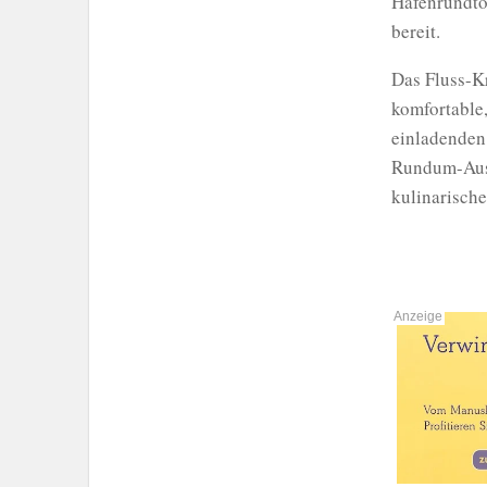
Hafenrundtou
bereit.
Das Fluss-Kr
komfortable,
einladenden
Rundum-Ausb
kulinarisch