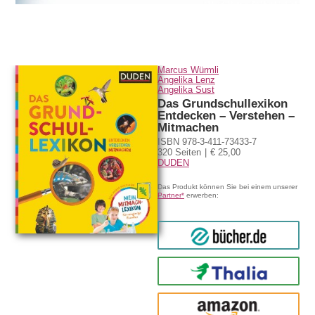
Marcus Würmli
Angelika Lenz
Angelika Sust
Das Grundschullexikon
Entdecken – Verstehen –
Mitmachen
ISBN 978-3-411-73433-7
320 Seiten
€ 25,00
DUDEN
Das Produkt können Sie bei einem unserer
Partner*
erwerben:
bücher.de
Thalia
amazon