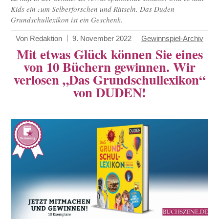
Kids ein zum Selberforschen und Rätseln. Das Duden
Grundschullexikon ist ein Geschenk.
Von
Redaktion
9. November 2022
Gewinnspiel-Archiv
Mit etwas Glück können Sie eines
von 10 Büchern gewinnen. Wir
verlosen „Das Grundschullexikon“
von DUDEN!