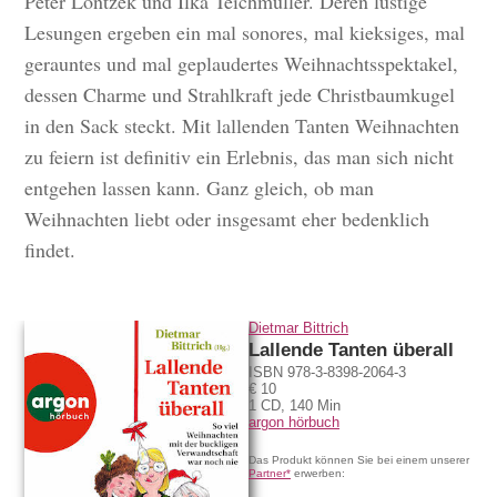
Peter Lontzek und Ilka Teichmüller. Deren lustige
Lesungen ergeben ein mal sonores, mal kieksiges, mal
gerauntes und mal geplaudertes Weihnachtsspektakel,
dessen Charme und Strahlkraft jede Christbaumkugel
in den Sack steckt. Mit lallenden Tanten Weihnachten
zu feiern ist definitiv ein Erlebnis, das man sich nicht
entgehen lassen kann. Ganz gleich, ob man
Weihnachten liebt oder insgesamt eher bedenklich
findet.
Hörprobe
Dietmar Bittrich
Lallende Tanten überall
ISBN 978-3-8398-2064-3
€ 10
1 CD, 140 Min
argon hörbuch
Das Produkt können Sie bei einem unserer
Partner*
erwerben: