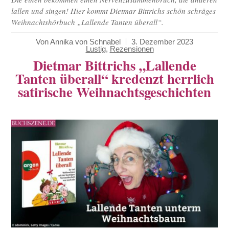
lallen und singen! Hier kommt Dietmar Bittrichs schön schräges
Weihnachtshörbuch „Lallende Tanten überall“.
Von
Annika von Schnabel
3. Dezember 2023
Lustig
,
Rezensionen
Dietmar Bittrichs „Lallende
Tanten überall“ kredenzt herrlich
satirische Weihnachtsgeschichten