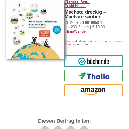
Christian Serrer
David Nelles
Machste dreckig –
Machste sauber
ISBN 978-3-9819650-1-8
ca. 200 Seiten
€ 10,00
KlimaWandel
Das Produkt können Sie bei einem unserer
Partner*
erwerben:
bücher.de
Thalia
amazon
Diesen Beitrag teilen: