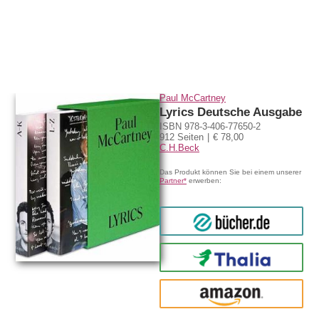
Paul McCartney
Lyrics Deutsche Ausgabe
ISBN 978-3-406-77650-2
912 Seiten
€ 78,00
C.H.Beck
Das Produkt können Sie bei einem unserer
Partner*
erwerben:
bücher.de
Thalia
amazon