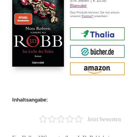
576 Seiten
€ 10,00
Blanvalet
Das Produkt können Sie bei einem
unserer
Partner*
erwerben:
Thalia
buecher.de
Amazon
Inhaltsangabe:
Jetzt bewerten