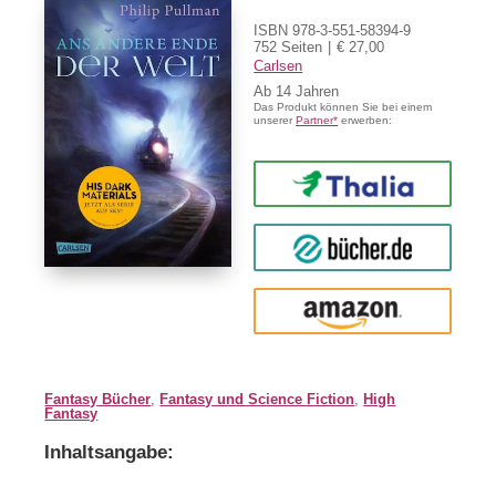
ISBN 978-3-551-58394-9
752 Seiten
€ 27,00
Carlsen
Ab
14
Das Produkt können Sie bei einem
unserer
Partner*
erwerben:
Thalia
buecher.de
Amazon
Fantasy Bücher
,
Fantasy und Science Fiction
,
High
Fantasy
Inhaltsangabe: