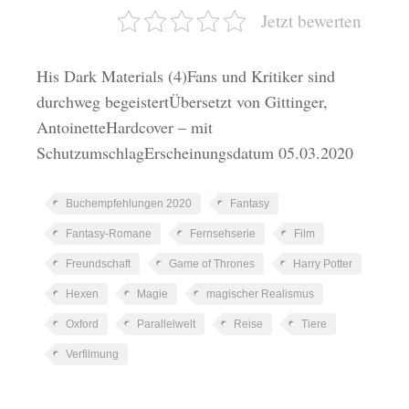
Jetzt bewerten
His Dark Materials (4)Fans und Kritiker sind
durchweg begeistertÜbersetzt von Gittinger,
AntoinetteHardcover – mit
SchutzumschlagErscheinungsdatum 05.03.2020
Buchempfehlungen 2020
Fantasy
Fantasy-Romane
Fernsehserie
Film
Freundschaft
Game of Thrones
Harry Potter
Hexen
Magie
magischer Realismus
Oxford
Parallelwelt
Reise
Tiere
Verfilmung