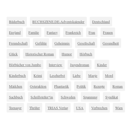
Bilderbuch
BUCHSZENE.DE-Adventskalender
Deutschland
England
Familie
Fantasy
Frankreich
Frau
Frauen
Freundschaft
Gefühle
Geheimnis
Gesellschaft
Gesundheit
Glück
Historischer Roman
Humor
Hörbuch
Hörbücher von Jumbo
Interview
Jugendroman
Kinder
Kinderbuch
Krimi
Leseherbst
Liebe
Magie
Mord
Mädchen
Osteraktion
Phantastik
Politik
Rezepte
Roman
Sachbuch
Schriftsteller*in
Schweden
Spannung
Syndikat
Teenager
Thriller
TRIAS Verlag
USA
Verbrechen
Wien