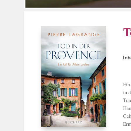
T
Inh
Ein
in 
Tra
Han
Geh
Erm