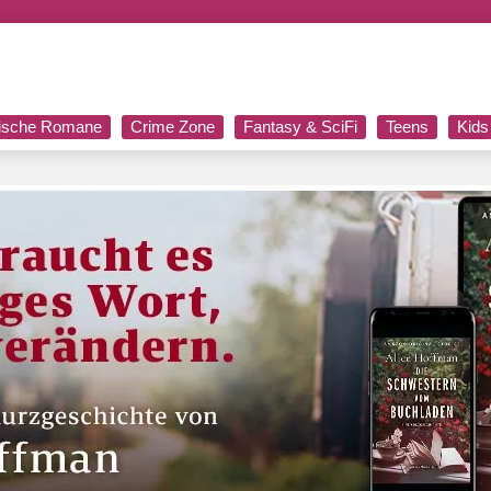
rische Romane
Crime Zone
Fantasy & SciFi
Teens
Kids