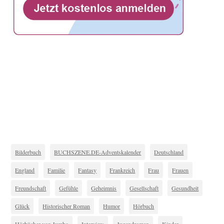
Bilderbuch
BUCHSZENE.DE-Adventskalender
Deutschland
England
Familie
Fantasy
Frankreich
Frau
Frauen
Freundschaft
Gefühle
Geheimnis
Gesellschaft
Gesundheit
Glück
Historischer Roman
Humor
Hörbuch
Hörbücher von Jumbo
Interview
Jugendroman
Kinder