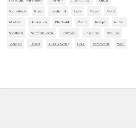
Kinderbuch
Krimi
Leseherbst
Liebe
Magie
Mord
Mädchen
Osteraktion
Phantastik
Politik
Rezepte
Roman
Sachbuch
Schriftsteller*in
Schweden
Spannung
Syndikat
Teenager
Thriller
TRIAS Verlag
USA
Verbrechen
Wien