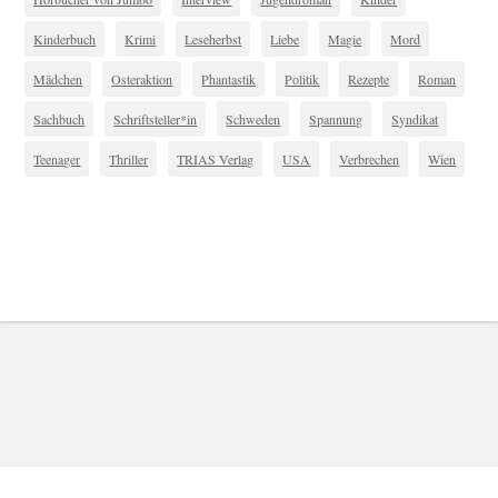
Kinderbuch
Krimi
Leseherbst
Liebe
Magie
Mord
Mädchen
Osteraktion
Phantastik
Politik
Rezepte
Roman
Sachbuch
Schriftsteller*in
Schweden
Spannung
Syndikat
Teenager
Thriller
TRIAS Verlag
USA
Verbrechen
Wien