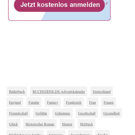
Bilderbuch
BUCHSZENE.DE-Adventskalender
Deutschland
England
Familie
Fantasy
Frankreich
Frau
Frauen
Freundschaft
Gefühle
Geheimnis
Gesellschaft
Gesundheit
Glück
Historischer Roman
Humor
Hörbuch
Hörbücher von Jumbo
Interview
Jugendroman
Kinder