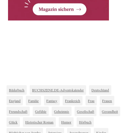
Bilderbuch
BUCHSZENE.DE-Adventskalender
Deutschland
England
Familie
Fantasy
Frankreich
Frau
Frauen
Freundschaft
Gefühle
Geheimnis
Gesellschaft
Gesundheit
Glück
Historischer Roman
Humor
Hörbuch
Hörbücher von Jumbo
Interview
Jugendroman
Kinder