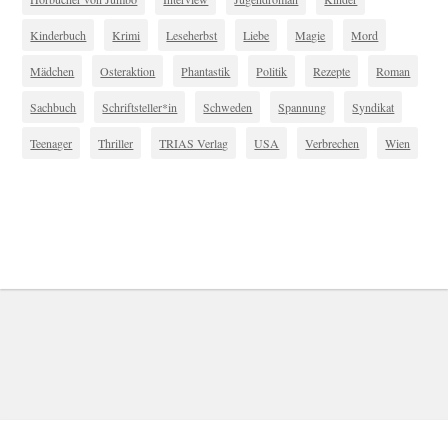
Kinderbuch
Krimi
Leseherbst
Liebe
Magie
Mord
Mädchen
Osteraktion
Phantastik
Politik
Rezepte
Roman
Sachbuch
Schriftsteller*in
Schweden
Spannung
Syndikat
Teenager
Thriller
TRIAS Verlag
USA
Verbrechen
Wien