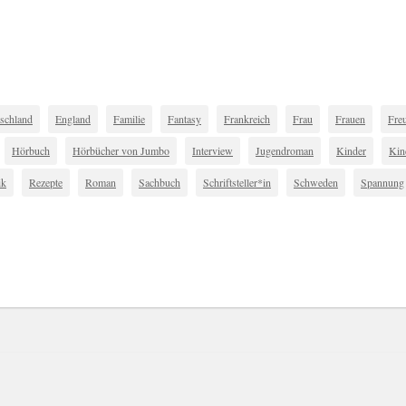
schland
England
Familie
Fantasy
Frankreich
Frau
Frauen
Fre
Hörbuch
Hörbücher von Jumbo
Interview
Jugendroman
Kinder
Kin
ik
Rezepte
Roman
Sachbuch
Schriftsteller*in
Schweden
Spannung