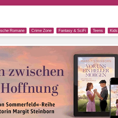
rische Romane
Crime Zone
Fantasy & SciFi
Teens
Kids