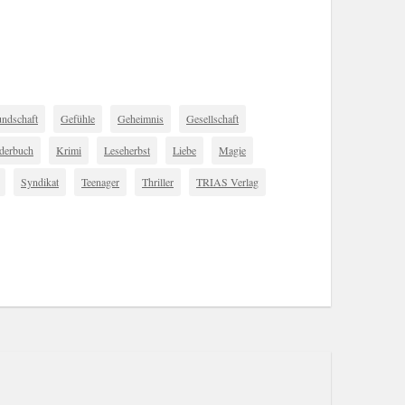
undschaft
Gefühle
Geheimnis
Gesellschaft
derbuch
Krimi
Leseherbst
Liebe
Magie
Syndikat
Teenager
Thriller
TRIAS Verlag