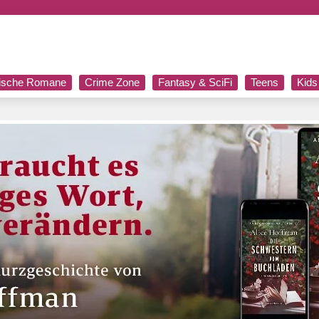
rische Romane
Crime Zone
Fantasy & SciFi
Teens
Kids