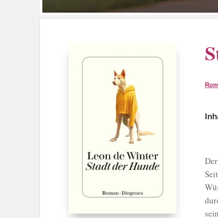
S
Rom
Inh
Der
Sei
Wüs
dur
sei