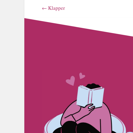
←
Klapper