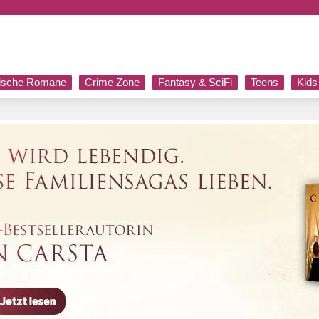
rische Romane
Crime Zone
Fantasy & SciFi
Teens
Kids