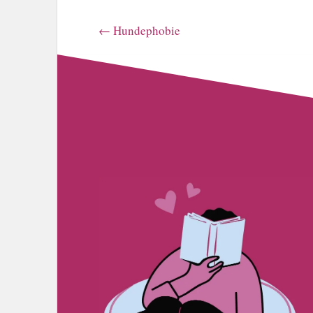
←
Hundephobie