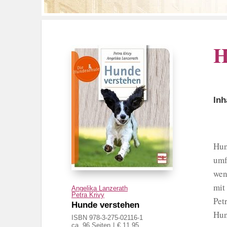
H
Inh
Hun
umf
wen
mit
Angelika Lanzerath
Petra Krivy
Pet
Hunde verstehen
Hun
ISBN 978-3-275-02116-1
ca. 96 Seiten
€ 11,95