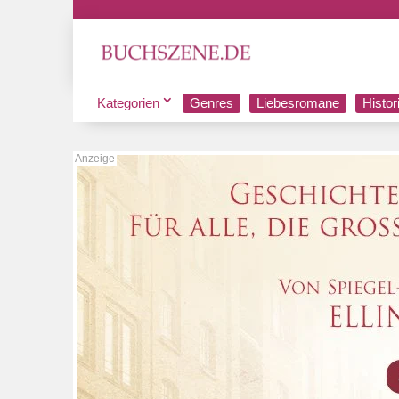
Kategorien
Genres
Liebesromane
Histo