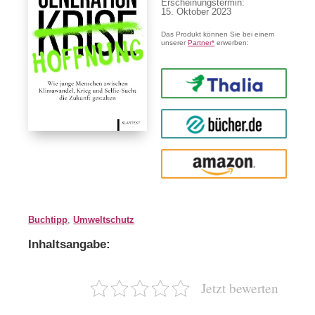
Erscheinungstermin:
15. Oktober 2023
Das Produkt können Sie bei einem
unserer
Partner*
erwerben:
Thalia
buecher.de
Amazon
Buchtipp
,
Umweltschutz
Inhaltsangabe:
Jetzt bewerten