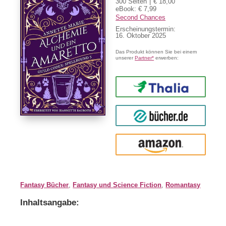
300 Seiten
€ 18,00
eBook: € 7,99
Second Chances
Erscheinungstermin:
16. Oktober 2025
Das Produkt können Sie bei einem
unserer
Partner*
erwerben:
Thalia
buecher.de
Amazon
Fantasy Bücher
,
Fantasy und Science Fiction
,
Romantasy
Inhaltsangabe: