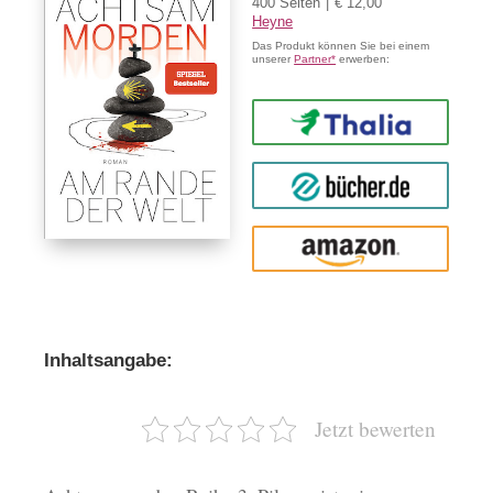
400 Seiten
€ 12,00
Heyne
Das Produkt können Sie bei einem
unserer
Partner*
erwerben:
Thalia
buecher.de
Amazon
Inhaltsangabe:
Jetzt bewerten