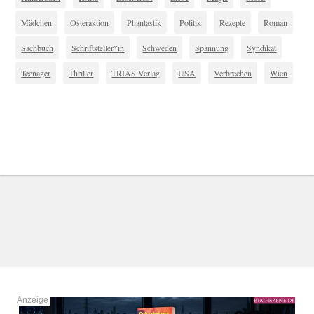
Mädchen
Osteraktion
Phantastik
Politik
Rezepte
Roman
Sachbuch
Schriftsteller*in
Schweden
Spannung
Syndikat
Teenager
Thriller
TRIAS Verlag
USA
Verbrechen
Wien