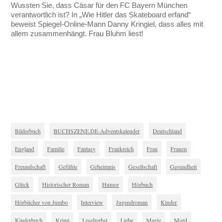
Wussten Sie, dass Cäsar für den FC Bayern München
verantwortlich ist? In „Wie Hitler das Skateboard erfand“
beweist Spiegel-Online-Mann Danny Kringiel, dass alles mit
allem zusammenhängt. Frau Bluhm liest!
Bilderbuch
BUCHSZENE.DE-Adventskalender
Deutschland
England
Familie
Fantasy
Frankreich
Frau
Frauen
Freundschaft
Gefühle
Geheimnis
Gesellschaft
Gesundheit
Glück
Historischer Roman
Humor
Hörbuch
Hörbücher von Jumbo
Interview
Jugendroman
Kinder
Kinderbuch
Krimi
Leseherbst
Liebe
Magie
Mord