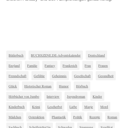
Bilderbuch
BUCHSZENE.DE-Adventskalender
Deutschland
England
Familie
Fantasy
Frankreich
Frau
Frauen
Freundschaft
Gefühle
Geheimnis
Gesellschaft
Gesundheit
Glück
Historischer Roman
Humor
Hörbuch
Hörbücher von Jumbo
Interview
Jugendroman
Kinder
Kinderbuch
Krimi
Leseherbst
Liebe
Magie
Mord
Mädchen
Osteraktion
Phantastik
Politik
Rezepte
Roman
Sachbuch
Schriftsteller*in
Schweden
Spannung
Syndikat