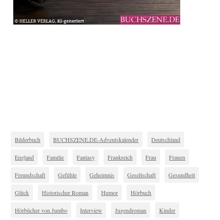
Bilderbuch
BUCHSZENE.DE-Adventskalender
Deutschland
England
Familie
Fantasy
Frankreich
Frau
Frauen
Freundschaft
Gefühle
Geheimnis
Gesellschaft
Gesundheit
Glück
Historischer Roman
Humor
Hörbuch
Hörbücher von Jumbo
Interview
Jugendroman
Kinder