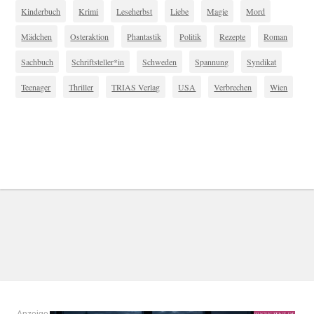
Kinderbuch
Krimi
Leseherbst
Liebe
Magie
Mord
Mädchen
Osteraktion
Phantastik
Politik
Rezepte
Roman
Sachbuch
Schriftsteller*in
Schweden
Spannung
Syndikat
Teenager
Thriller
TRIAS Verlag
USA
Verbrechen
Wien