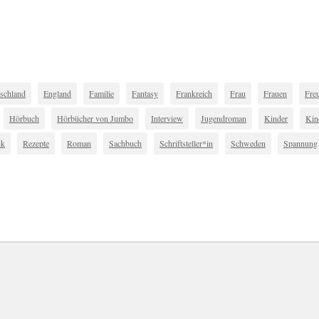
schland
England
Familie
Fantasy
Frankreich
Frau
Frauen
Fre
Hörbuch
Hörbücher von Jumbo
Interview
Jugendroman
Kinder
Kin
ik
Rezepte
Roman
Sachbuch
Schriftsteller*in
Schweden
Spannung