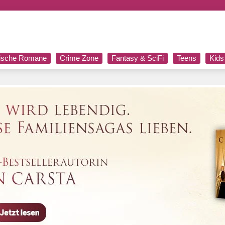
rische Romane
Crime Zone
Fantasy & SciFi
Teens
Kids