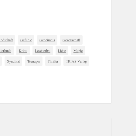
undschaft
Gefühle
Geheimnis
Gesellschaft
derbuch
Krimi
Leseherbst
Liebe
Magie
Syndikat
Teenager
Thriller
TRIAS Verlag