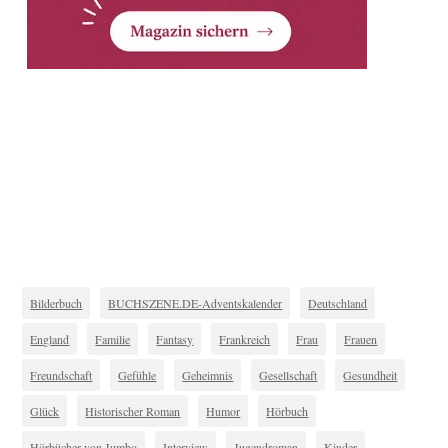
Bilderbuch
BUCHSZENE.DE-Adventskalender
Deutschland
England
Familie
Fantasy
Frankreich
Frau
Frauen
Freundschaft
Gefühle
Geheimnis
Gesellschaft
Gesundheit
Glück
Historischer Roman
Humor
Hörbuch
Hörbücher von Jumbo
Interview
Jugendroman
Kinder