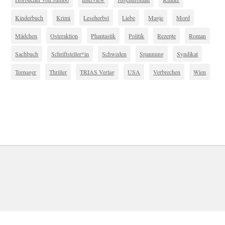
Kinderbuch
Krimi
Leseherbst
Liebe
Magie
Mord
Mädchen
Osteraktion
Phantastik
Politik
Rezepte
Roman
Sachbuch
Schriftsteller*in
Schweden
Spannung
Syndikat
Teenager
Thriller
TRIAS Verlag
USA
Verbrechen
Wien