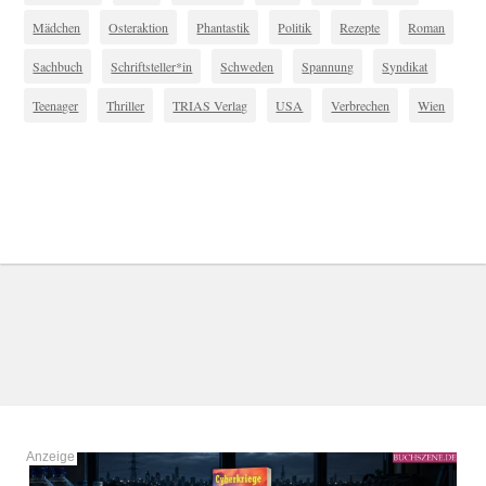
Mädchen
Osteraktion
Phantastik
Politik
Rezepte
Roman
Sachbuch
Schriftsteller*in
Schweden
Spannung
Syndikat
Teenager
Thriller
TRIAS Verlag
USA
Verbrechen
Wien