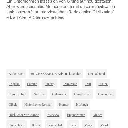
Ein Unternehmen lässt sich von Grund auf neu gestalten.
Aber würde dieselbe Methode auch mit unserer Zivilisation
funktionieren? Im Interview über „Redesigning Civilization“
erklärt Alan P. Stern seine Idee.
Bilderbuch
BUCHSZENE.DE-Adventskalender
Deutschland
England
Familie
Fantasy
Frankreich
Frau
Frauen
Freundschaft
Gefühle
Geheimnis
Gesellschaft
Gesundheit
Glück
Historischer Roman
Humor
Hörbuch
Hörbücher von Jumbo
Interview
Jugendroman
Kinder
Kinderbuch
Krimi
Leseherbst
Liebe
Magie
Mord