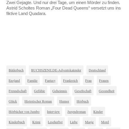
Zwei Gejagte. Und nur drei Tage, um einen Mörder zu finden.
Astrid Scholtes Roman „Four Dead Queens“ versetzt uns ins
fiktive Land Quadara.
Bilderbuch
BUCHSZENE.DE-Adventskalender
Deutschland
England
Familie
Fantasy
Frankreich
Frau
Frauen
Freundschaft
Gefühle
Geheimnis
Gesellschaft
Gesundheit
Glück
Historischer Roman
Humor
Hörbuch
Hörbücher von Jumbo
Interview
Jugendroman
Kinder
Kinderbuch
Krimi
Leseherbst
Liebe
Magie
Mord