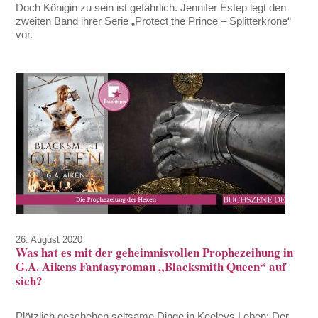
Doch Königin zu sein ist gefährlich. Jennifer Estep legt den
zweiten Band ihrer Serie „Protect the Prince – Splitterkrone“
vor.
26. August 2020
Was hat es mit der geheimnisvollen Prophezeihung in
G.A. Aikens Fantasyroman „Blacksmith Queen“ auf
sich?
Plötzlich geschehen seltsame Dinge in Keeleys Leben: Der