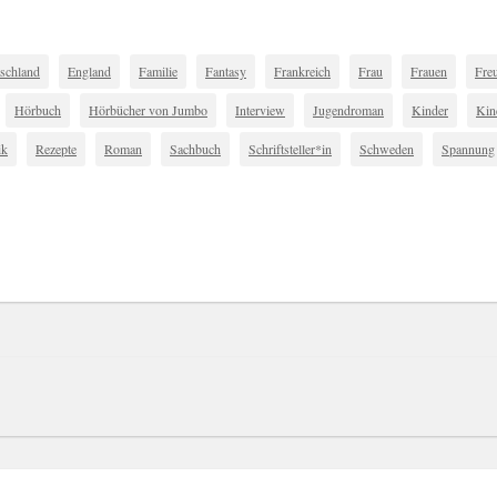
schland
England
Familie
Fantasy
Frankreich
Frau
Frauen
Fre
Hörbuch
Hörbücher von Jumbo
Interview
Jugendroman
Kinder
Kin
ik
Rezepte
Roman
Sachbuch
Schriftsteller*in
Schweden
Spannung