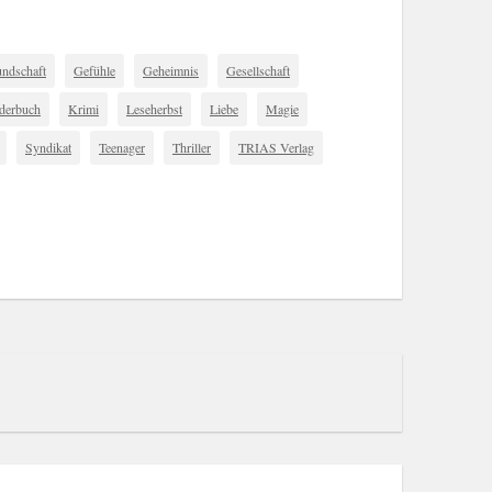
undschaft
Gefühle
Geheimnis
Gesellschaft
derbuch
Krimi
Leseherbst
Liebe
Magie
Syndikat
Teenager
Thriller
TRIAS Verlag