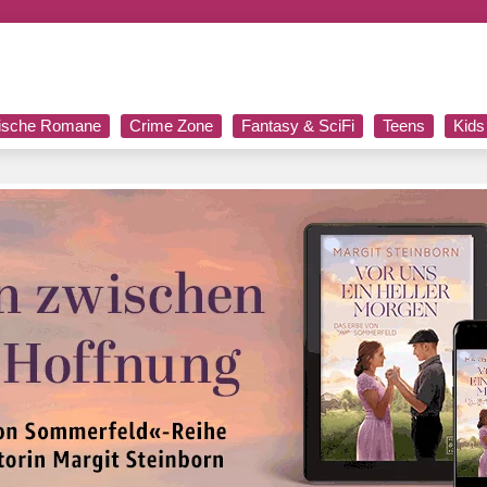
rische Romane
Crime Zone
Fantasy & SciFi
Teens
Kids