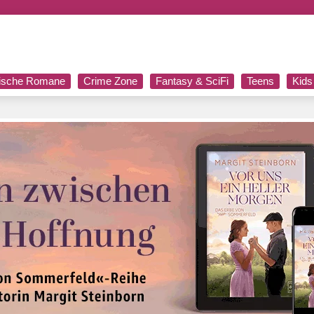
rische Romane
Crime Zone
Fantasy & SciFi
Teens
Kids