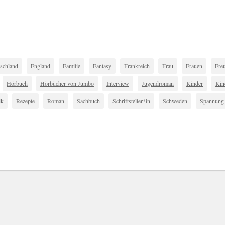
schland
England
Familie
Fantasy
Frankreich
Frau
Frauen
Fre
Hörbuch
Hörbücher von Jumbo
Interview
Jugendroman
Kinder
Kin
ik
Rezepte
Roman
Sachbuch
Schriftsteller*in
Schweden
Spannung