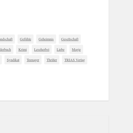
undschaft
Gefühle
Geheimnis
Gesellschaft
derbuch
Krimi
Leseherbst
Liebe
Magie
Syndikat
Teenager
Thriller
TRIAS Verlag