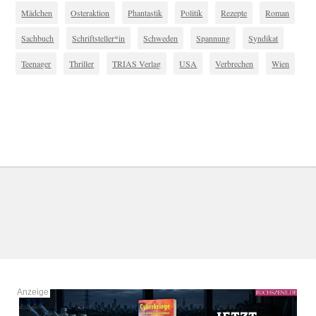
Mädchen
Osteraktion
Phantastik
Politik
Rezepte
Roman
Sachbuch
Schriftsteller*in
Schweden
Spannung
Syndikat
Teenager
Thriller
TRIAS Verlag
USA
Verbrechen
Wien