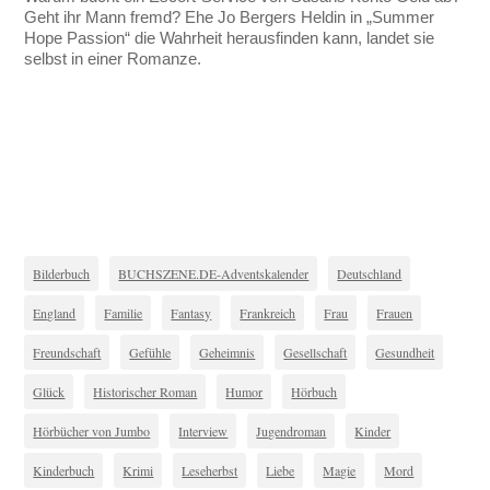
Geht ihr Mann fremd? Ehe Jo Bergers Heldin in „Summer
Hope Passion“ die Wahrheit herausfinden kann, landet sie
selbst in einer Romanze.
Bilderbuch
BUCHSZENE.DE-Adventskalender
Deutschland
England
Familie
Fantasy
Frankreich
Frau
Frauen
Freundschaft
Gefühle
Geheimnis
Gesellschaft
Gesundheit
Glück
Historischer Roman
Humor
Hörbuch
Hörbücher von Jumbo
Interview
Jugendroman
Kinder
Kinderbuch
Krimi
Leseherbst
Liebe
Magie
Mord