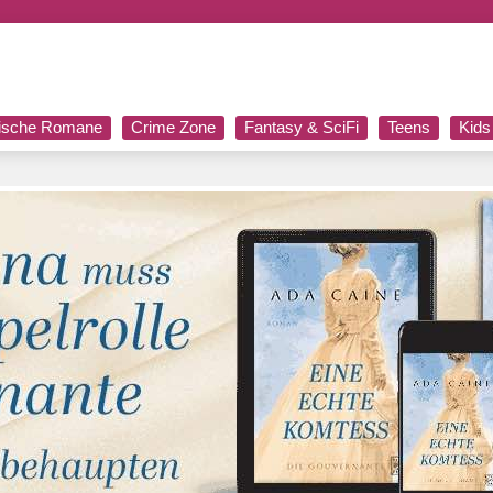
rische Romane
Crime Zone
Fantasy & SciFi
Teens
Kids