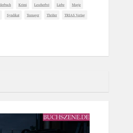
derbuch
Krimi
Leseherbst
Liebe
Magie
Syndikat
Teenager
Thriller
TRIAS Verlag