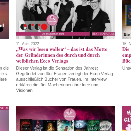
11. April 2022
15. 
„Was wir lesen wollen“ – das ist das Motto
Die
r
der Gründerinnen des durch und durch
empf
weiblichen Ecco Verlags
Büc
n die
Dieser Verlag ist die Sensation des Jahres:
Unse
olks
Gegründet von fünf Frauen verlegt der Ecco Verlag
dere
ausschließlich Bücher von Frauen. Im Interview
erklären die fünf Macherinnen ihre Idee und
Visionen.