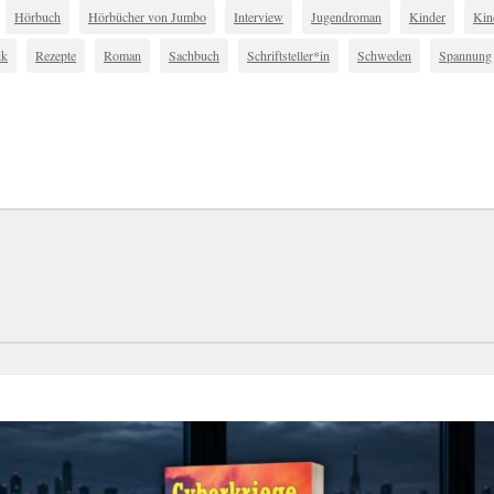
Hörbuch
Hörbücher von Jumbo
Interview
Jugendroman
Kinder
Kin
ik
Rezepte
Roman
Sachbuch
Schriftsteller*in
Schweden
Spannung