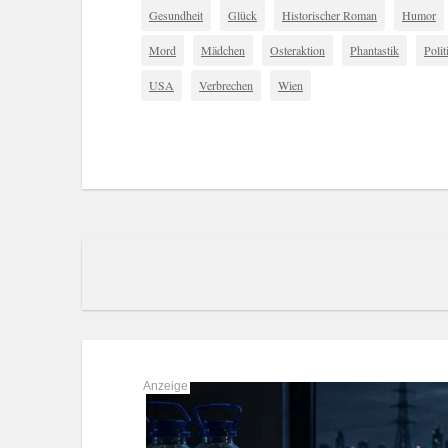
Gesundheit
Glück
Historischer Roman
Humor
Mord
Mädchen
Osteraktion
Phantastik
Polit
USA
Verbrechen
Wien