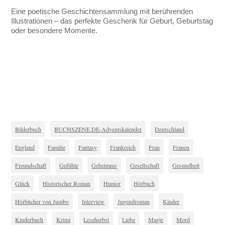
Eine poetische Geschichtensammlung mit berührenden
Illustrationen – das perfekte Geschenk für Geburt, Geburtstag
oder besondere Momente.
Bilderbuch
BUCHSZENE.DE-Adventskalender
Deutschland
England
Familie
Fantasy
Frankreich
Frau
Frauen
Freundschaft
Gefühle
Geheimnis
Gesellschaft
Gesundheit
Glück
Historischer Roman
Humor
Hörbuch
Hörbücher von Jumbo
Interview
Jugendroman
Kinder
Kinderbuch
Krimi
Leseherbst
Liebe
Magie
Mord