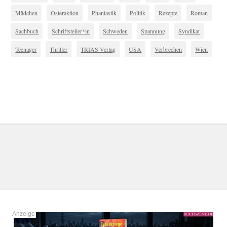
Mädchen
Osteraktion
Phantastik
Politik
Rezepte
Roman
Sachbuch
Schriftsteller*in
Schweden
Spannung
Syndikat
Teenager
Thriller
TRIAS Verlag
USA
Verbrechen
Wien