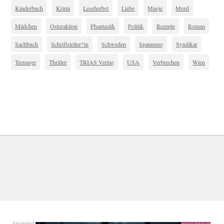
Kinderbuch
Krimi
Leseherbst
Liebe
Magie
Mord
Mädchen
Osteraktion
Phantastik
Politik
Rezepte
Roman
Sachbuch
Schriftsteller*in
Schweden
Spannung
Syndikat
Teenager
Thriller
TRIAS Verlag
USA
Verbrechen
Wien