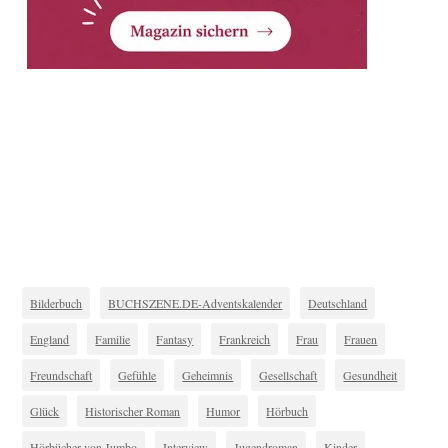
Bilderbuch
BUCHSZENE.DE-Adventskalender
Deutschland
England
Familie
Fantasy
Frankreich
Frau
Frauen
Freundschaft
Gefühle
Geheimnis
Gesellschaft
Gesundheit
Glück
Historischer Roman
Humor
Hörbuch
Hörbücher von Jumbo
Interview
Jugendroman
Kinder