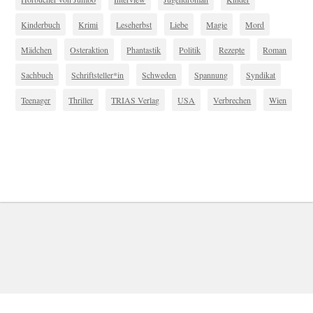
Kinderbuch
Krimi
Leseherbst
Liebe
Magie
Mord
Mädchen
Osteraktion
Phantastik
Politik
Rezepte
Roman
Sachbuch
Schriftsteller*in
Schweden
Spannung
Syndikat
Teenager
Thriller
TRIAS Verlag
USA
Verbrechen
Wien