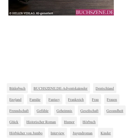
Bilderbuch
BUCHSZENE.DE-Adventskalender
Deutschland
England
Familie
Fantasy
Frankreich
Frau
Frauen
Freundschaft
Gefühle
Geheimnis
Gesellschaft
Gesundheit
Glück
Historischer Roman
Humor
Hörbuch
Hörbücher von Jumbo
Interview
Jugendroman
Kinder