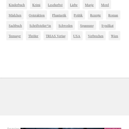
Kinderbuch
Krimi
Leseherbst
Liebe
Magie
Mord
Mädchen
Osteraktion
Phantastik
Politik
Rezepte
Roman
Sachbuch
Schriftsteller*in
Schweden
Spannung
Syndikat
Teenager
Thriller
TRIAS Verlag
USA
Verbrechen
Wien