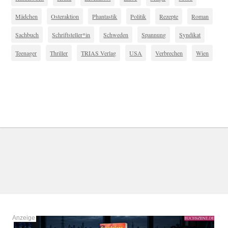
Mädchen
Osteraktion
Phantastik
Politik
Rezepte
Roman
Sachbuch
Schriftsteller*in
Schweden
Spannung
Syndikat
Teenager
Thriller
TRIAS Verlag
USA
Verbrechen
Wien