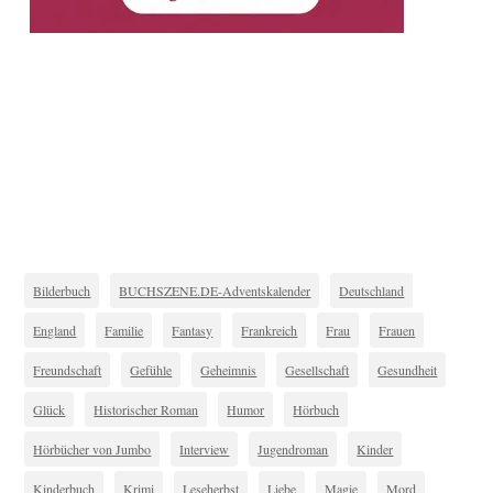
Bilderbuch
BUCHSZENE.DE-Adventskalender
Deutschland
England
Familie
Fantasy
Frankreich
Frau
Frauen
Freundschaft
Gefühle
Geheimnis
Gesellschaft
Gesundheit
Glück
Historischer Roman
Humor
Hörbuch
Hörbücher von Jumbo
Interview
Jugendroman
Kinder
Kinderbuch
Krimi
Leseherbst
Liebe
Magie
Mord