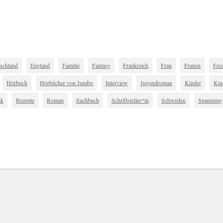
schland
England
Familie
Fantasy
Frankreich
Frau
Frauen
Fre
Hörbuch
Hörbücher von Jumbo
Interview
Jugendroman
Kinder
Kin
ik
Rezepte
Roman
Sachbuch
Schriftsteller*in
Schweden
Spannung