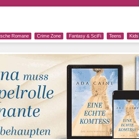
rische Romane
Crime Zone
Fantasy & SciFi
Teens
Kids