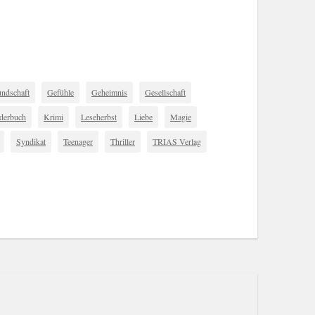
undschaft
Gefühle
Geheimnis
Gesellschaft
derbuch
Krimi
Leseherbst
Liebe
Magie
Syndikat
Teenager
Thriller
TRIAS Verlag