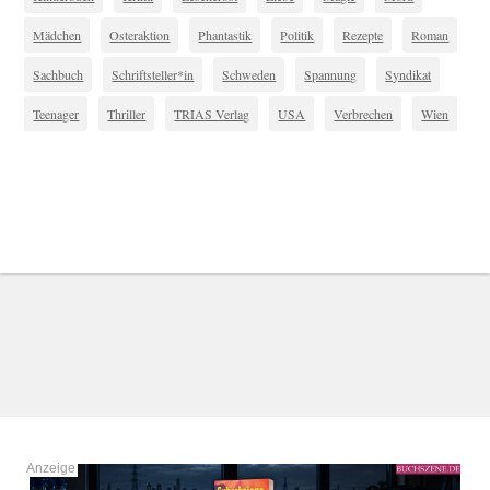
Mädchen
Osteraktion
Phantastik
Politik
Rezepte
Roman
Sachbuch
Schriftsteller*in
Schweden
Spannung
Syndikat
Teenager
Thriller
TRIAS Verlag
USA
Verbrechen
Wien