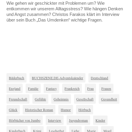
Wie gehen wir geschickter mit Problemen um? Wie
entkommen wir unserem Alltagsstress? Wie hängen Denken
und Angst zusammen? Christos Farakos klärt im Interview
über sein Buch „Das Umdenken“ wichtige Fragen.
Bilderbuch
BUCHSZENE.DE-Adventskalender
Deutschland
England
Familie
Fantasy
Frankreich
Frau
Frauen
Freundschaft
Gefühle
Geheimnis
Gesellschaft
Gesundheit
Glück
Historischer Roman
Humor
Hörbuch
Hörbücher von Jumbo
Interview
Jugendroman
Kinder
Kinderbuch
Krimi
Leseherbst
Liebe
Magie
Mord