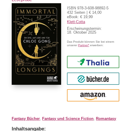
ISBN 978-3-608-98892-5
432 Seiten
€ 14,00
eBook: € 19,99
Klett-Cotta
Erscheinungstermin:
18. Oktober 2025
Das Produkt können Sie bei einem
unserer
Partner*
erwerben:
Thalia
buecher.de
Amazon
Fantasy Bücher
,
Fantasy und Science Fiction
,
Romantasy
Inhaltsangabe: