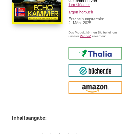
Tim Gössler
argon hörbuch
Erscheinungstermin:
2. März 2025
Das Produkt können Sie bei einem
unserer
Partner*
erwerben:
Thalia
buecher.de
Amazon
Inhaltsangabe: