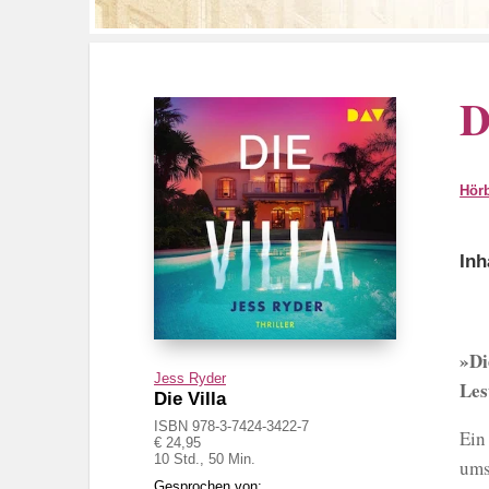
D
Hör
Inh
»Di
Jess Ryder
Les
Die Villa
ISBN 978-3-7424-3422-7
Ein
€ 24,95
10 Std., 50 Min.
ums