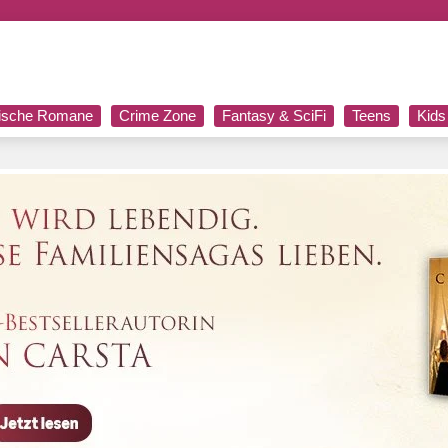
rische Romane
Crime Zone
Fantasy & SciFi
Teens
Kids