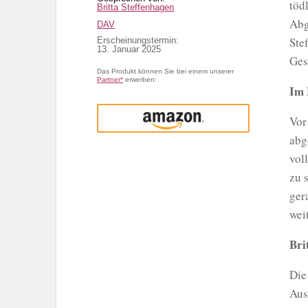
töd
Britta Steffenhagen
Abg
DAV
Ste
Erscheinungstermin:
13. Januar 2025
Ges
Das Produkt können Sie bei einem unserer
Partner*
erwerben:
Im 
Amazon
Vor
abg
vol
zu 
ger
wei
Bri
Die
Aus