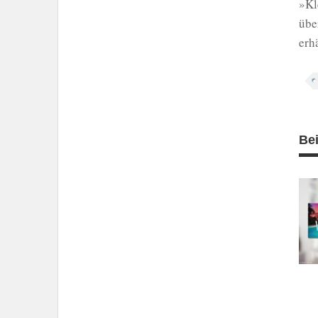
»Kl
übe
erh
Be