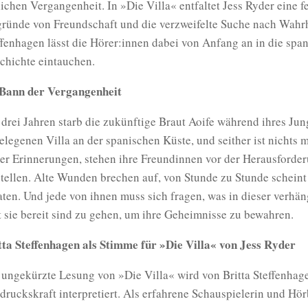
lichen Vergangenheit. In »Die Villa« entfaltet Jess Ryder eine 
ründe von Freundschaft und die verzweifelte Suche nach Wahrh
ffenhagen lässt die Hörer:innen dabei von Anfang an in die s
chichte eintauchen.
Bann der Vergangenheit
 drei Jahren starb die zukünftige Braut Aoife während ihres Ju
elegenen Villa an der spanischen Küste, und seither ist nichts m
ler Erinnerungen, stehen ihre Freundinnen vor der Herausforder
stellen. Alte Wunden brechen auf, von Stunde zu Stunde scheint
aten. Und jede von ihnen muss sich fragen, was in dieser verhä
t sie bereit sind zu gehen, um ihre Geheimnisse zu bewahren.
tta Steffenhagen als Stimme für »Die Villa« von Jess Ryder
 ungekürzte Lesung von »Die Villa« wird von Britta Steffenhage
druckskraft interpretiert. Als erfahrene Schauspielerin und Hör