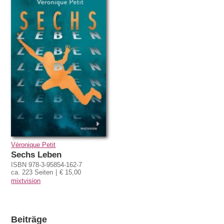
Véronique Petit
Sechs Leben
ISBN 978-3-95854-162-7
ca. 223 Seiten
€ 15,00
mixtvision
Beiträge