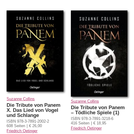
Suzanne Collins
Suzanne Collins
Die Tribute von Panem
Die Tribute von Panem
X. Das Lied von Vogel
– Tödliche Spiele (1)
und Schlange
ISBN 978-3-7891-3218-6
ISBN 978-3-7891-2002-2
416 Seiten
€ 18,95
608 Seiten
€ 26,00
Friedrich Oetinger
Friedrich Oetinger