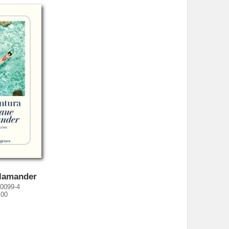
alamander
30099-4
,00