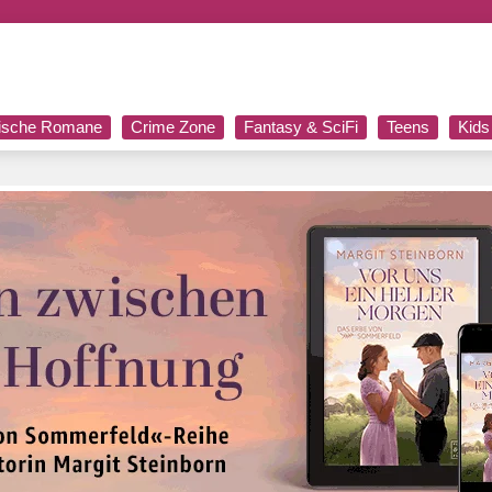
rische Romane
Crime Zone
Fantasy & SciFi
Teens
Kids